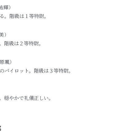
祐輝）
る。階級は１等特尉。
美）
。階級は２等特尉。
原颯）
のパイロット。階級は３等特尉。
。穏やかで礼儀正しい。
部