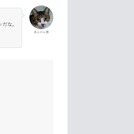
シだな。
あんのん君