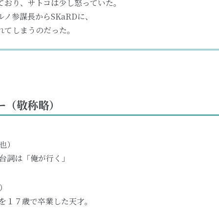
ており、サトコは少し怒っていた。
ノ参謀長からSKaRDに、
れてしまうのだった。
バー（敬称略）
也）
台詞は「俺が行く」
）
を１７歳で卒業した天才。