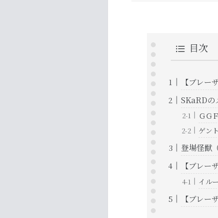
目次
【ブレーザ
SKaRD
ＧＧ
ゲン
登場怪獣
【ブレーザ
イル
【ブレーザ