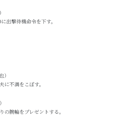
）
RDに出撃待機命令を下す。
也）
夫に不満をこぼす。
）
りの腕輪をプレゼントする。