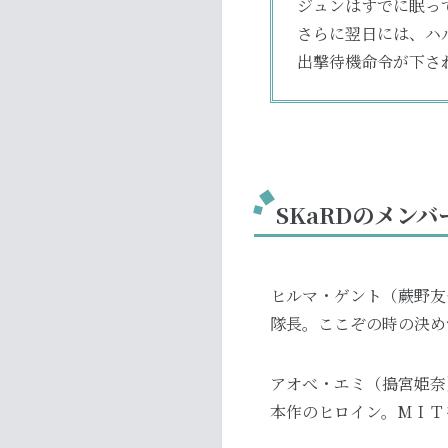
ジュンはすでに眠っ
さらに翌日には、ハル
出撃待機命令が下さ
SKaRDのメン
ヒルマ・ゲント（蕨野友
隊長。ここぞの時の決め
アオべ・エミ（搗宮姫奈
本作のヒロイン。МＩＴ