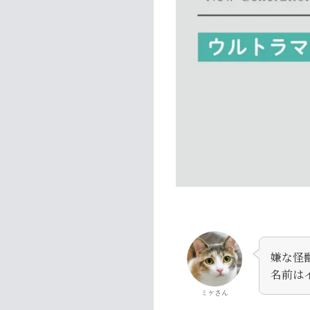
嫌な怪
名前は
ミケさん