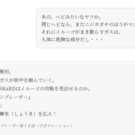
あの、ヘビみたいなヤツか。
同じヘビなら、まだニジカガチのほうがマ
それにイルーゴがまき散らすガスは、
人体に危険な成分だし・・・
異形。
ガスが街中を蝕んでいく。
SKaRDはイルーゴの攻略を見出せるのか。
ンブレーザー』
」
瘴気（しょうき）を払え！
ブレーザー第１８話（予告ナレーション）