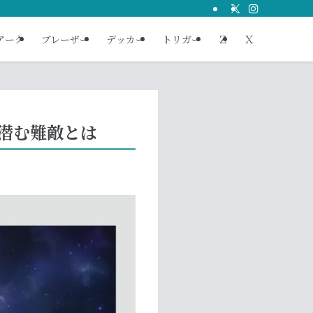
アーク
ブレーザー
デッカー
トリガー
Ｚ
Ｘ
に潜む難敵とは