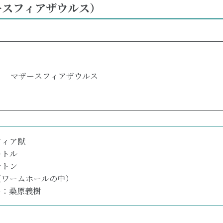
ースフィアザウルス）
マザースフィアザウルス
フィア獣
ートル
千トン
（ワームホールの中）
ー：桑原義樹