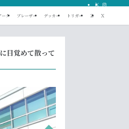
アーク
ブレーザー
デッカー
トリガー
Ｚ
Ｘ
後に目覚めて散って