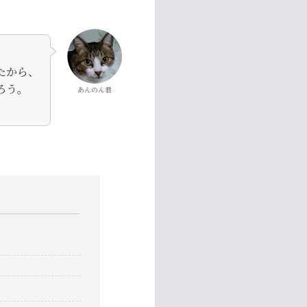
たから、
ろう。
あんのん君