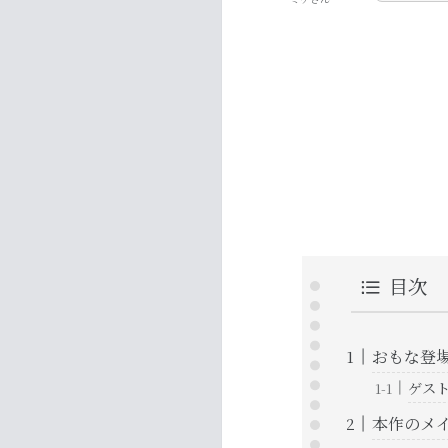
目次
おもな登
ゲス
本作のメ