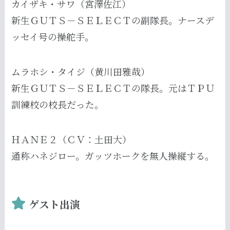
カイザキ・サワ（宮澤佐江）
新生ＧＵＴＳ－ＳＥＬＥＣＴの副隊長。ナースデ
ッセイ号の操舵手。
ムラホシ・タイジ（黄川田雅哉）
新生ＧＵＴＳ－ＳＥＬＥＣＴの隊長。元はＴＰＵ
訓練校の校長だった。
ＨＡＮＥ２（ＣＶ：土田大）
通称ハネジロー。ガッツホークを無人操縦する。
ゲスト出演